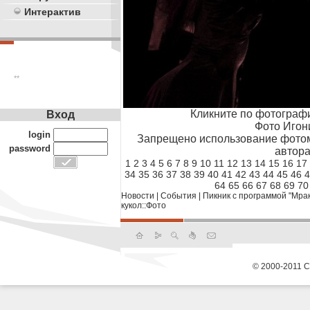
Интерактив
**
Кликните по фотограф
Вход
Фото Игон
login
Запрещено использование фотом
password
автора
1
2
3
4
5
6
7
8
9
10
11
12
13
14
15
16
17
34
35
36
37
38
39
40
41
42
43
44
45
46
4
64
65
66
67
68
69
70
Новости
|
События
|
Пикник с программой "Мрак
кукол::Фото
© 2000-2011 С