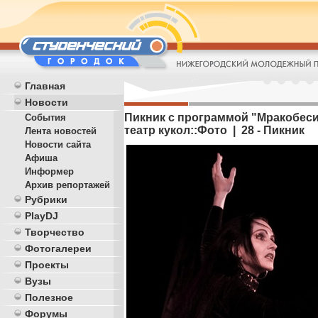
Главная
Новости
Пикник с программой "Мракобесие
События
театр кукол::Фото | 28 - Пикник
Лента новостей
Новости сайта
Афиша
Информер
Архив репортажей
Рубрики
PlayDJ
Творчество
Фотогалереи
Проекты
Вузы
Полезное
Форумы