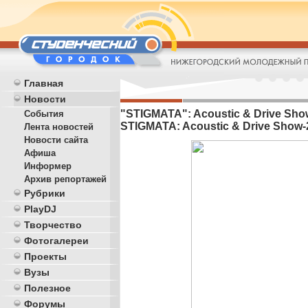
Главная
Новости
"STIGMATA": Acoustic & Drive Show 
События
STIGMATA: Acoustic & Drive Show-2
Лента новостей
Новости сайта
Афиша
Информер
Архив репортажей
Рубрики
PlayDJ
Творчество
Фотогалереи
Проекты
Вузы
Полезное
Форумы