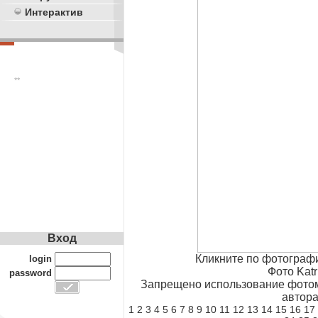
Интерактив
**
Вход
Кликните по фотограф
login
Фото Katr
password
Запрещено использование фотом
автора
1
2
3
4
5
6
7
8
9
10
11
12
13
14
15
16
17