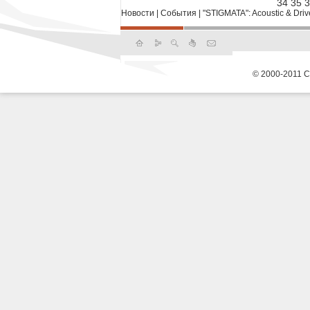
34
35
3
Новости
|
События
|
"STIGMATA": Acoustic & Dri
© 2000-2011 С