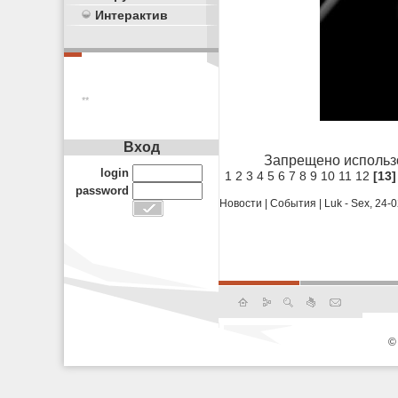
Интерактив
**
Вход
Запрещено использ
login
1
2
3
4
5
6
7
8
9
10
11
12
[13]
password
Новости
|
События
|
Luk - Sex, 24-
©