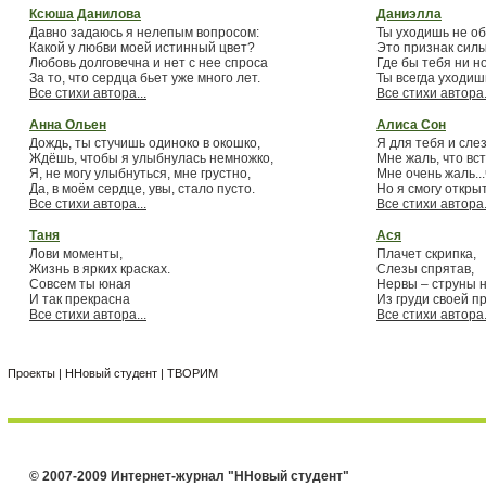
Ксюша Данилова
Даниэлла
Давно задаюсь я нелепым вопросом:
Ты уходишь не об
Какой у любви моей истинный цвет?
Это признак силы
Любовь долговечна и нет с нее спроса
Где бы тебя ни н
За то, что сердца бьет уже много лет.
Ты всегда уходиш
Все стихи автора...
Все стихи автора.
Анна Ольен
Алиса Сон
Дождь, ты стучишь одиноко в окошко,
Я для тебя и сле
Ждёшь, чтобы я улыбнулась немножко,
Мне жаль, что вст
Я, не могу улыбнуться, мне грустно,
Мне очень жаль...
Да, в моём сердце, увы, стало пусто.
Но я смогу откры
Все стихи автора...
Все стихи автора.
Таня
Ася
Лови моменты,
Плачет скрипка,
Жизнь в ярких красках.
Слезы спрятав,
Совсем ты юная
Нервы – струны н
И так прекрасна
Из груди своей п
Все стихи автора...
Все стихи автора.
Проекты
|
ННовый студент
|
ТВОРИМ
© 2007-2009 Интернет-журнал "ННовый студент"