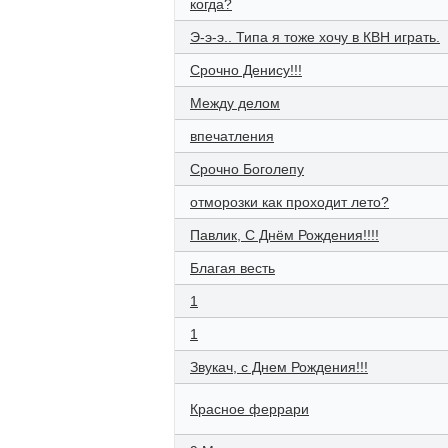
когда?
Э-э-э.. Типа я тоже хочу в КВН играть.
Срочно Денису!!!
Между делом
впечатления
Срочно Боголепу
отморозки как проходит лето?
Павлик, С Днём Рождения!!!!
Благая весть
1
1
Звукач, с Днем Рождения!!!
Красное феррари