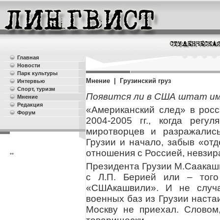
Главная
Новости
Парк культуры
Мнение | Грузинский груз
Интервью
Спорт, туризм
Появится ли в США штат и
Мнение
Редакция
«Американский след» в росс
Форум
2004-2005 гг., когда регу
миротворцев и разражались
Грузии и начало, забыв «отд
отношения с Россией, невзир
**
Президента Грузии М.Саакаш
с Л.П. Берией или – того
«СШАкашвили». И не случа
военных баз из Грузии наст
Москву не приехал. Словом