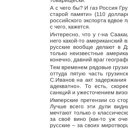
товарищески.
А с чего бы? И газ Россия Гр
старой памяти» (110 доллар
российского экспорта вдвое 
с чего, кажется.
Интересно, что у г-на Саак
него какой-то американский 
русские вообще делают в Д
только неизвестные америка
конечно, давний враг геогра
Тем временем рядовые грузин
оттуда пятую часть грузин
С.Иванов на акт задержания
адекватно». То есть, скоре
санкций и ужесточением визо
Имперские претензии со стор
Лучше всего эти дули видн
мечтают только о классическ
за своё вино (как-то уж оч
русские – за своих миротвор