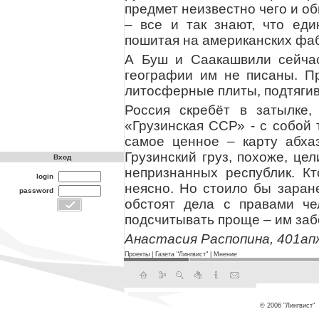
предмет неизвестно чего и об
– все и так знают, что ед
пошитая на американских фаб
А Буш и Саакашвили сейча
географии им не писаны. Пр
литосферные плиты, подтяги
Россия скребёт в затылке,
«Грузинская ССР» - с собой 
самое ценное – карту абхаз
Грузинский груз, похоже, це
Вход
непризнанных республик. Кт
login
неясно. Но стоило бы заран
password
обстоят дела с правами че
подсчитывать проще – им заб
Анастасия Распопина, 401ап
Проекты
|
Газета "Лингвист"
|
Мнение
© 2006 "Лингвист"