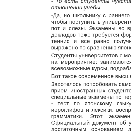
- То есть студенты чувст
отношении учёбы…
-Да, но школьнику с раннего
чтобы поступить в университ
пот и слезы. Экзамены во в
докладов тоже требуется фо
теннис и все равно получи
выражено по сравнению япон
Студенты университетов с м
на мероприятие: занимаются
всевозможные курсы, подраб
Вот такое современное высш
Захотелось попробовать сам
прием иностранных студенто
специальные экзамены по пере
- тест по японскому язык
иероглифов и лексики; воспр
грамматики. Этот экзаме
Официальный документ об у
достаточным основанием 