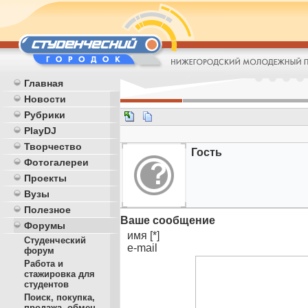
Главная
Новости
Рубрики
PlayDJ
Творчество
Гость
Фотогалереи
Проекты
Вузы
Полезное
Ваше сообщение
Форумы
имя [*]
Студенческий
e-mail
форум
Работа и
стажировка для
студентов
Поиск, покупка,
продажа, обмен