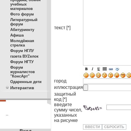
учебных
материалов
Фото форум
Литературный
форум
текст [*]
Абитуриенту
Афиша
Молодёжная
стрелка
Форум НГЛУ
газета ВУZелок
Форум НГТУ
Форум
журналистов
"КонсАрт"
город
Одаренные дети
иллюстрация
Интерактив
защитный
код [*]
введите
сумму чисел,
указанных
**
на рисунке