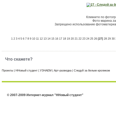
Кликните по фотог
Фото марина za
Запрещено использование фотоматериал
1
2
3
4
5
6
7
8
9
10
11
12
13
14
15
16
17
18
19
20
21
22
23
24
25
26
[27]
28
29
30
Что скажете?
Проекты
|
ННовый студент
|
УЗНАЕМ
|
Арт-разведка
|
Следуй за белым кроликом
© 2007-2009 Интернет-журнал "ННовый студент"