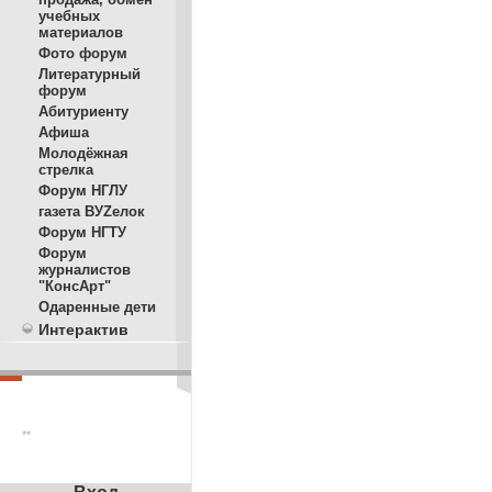
учебных
материалов
Фото форум
Литературный
форум
Абитуриенту
Афиша
Молодёжная
стрелка
Форум НГЛУ
газета ВУZелок
Форум НГТУ
Форум
журналистов
"КонсАрт"
Одаренные дети
Интерактив
**