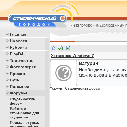
Главная
Новости
Рубрики
PlayDJ
Установка Windows 7
Творчество
Ватурин
Фотогалереи
Необходима установка 
Проекты
можно вызвать масте
Вузы
Полезное
Форумы
|
Студенческий форум
Форумы
Студенческий
форум
Работа и
стажировка для
студентов
Поиск, покупка,
продажа, обмен