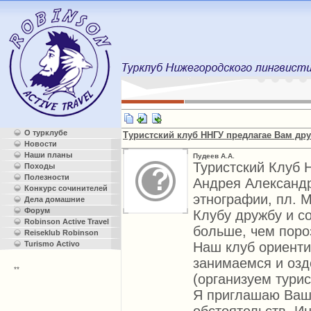
О турклубе
Туристский клуб ННГУ предлагае Вам дру
Новости
Наши планы
Пудеев А.А.
Туристский Клуб 
Походы
Полезности
Андрея Александр
Конкурс сочинителей
этнографии, пл. 
Дела домашние
Форум
Клубу дружбу и с
Robinson Active Travel
больше, чем поро
Reiseklub Robinson
Turismo Activo
Наш клуб ориенти
занимаемся и оз
**
(организуем тури
Я приглашаю Ваш 