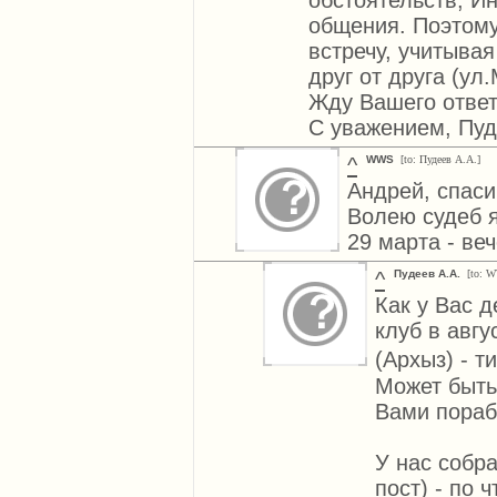
обстоятельств, И
общения. Поэтому
встречу, учитыва
друг от друга (ул
Жду Вашего ответ
С уважением, Пуд
^
WWS
[to: Пудеев А.А.]
Андрей, спаси
Волею судеб я
29 марта - ве
^
Пудеев А.А.
[to: 
Как у Вас д
клуб в авг
(Архыз) - т
Может быть
Вами пораб
У нас собр
пост) - по чт