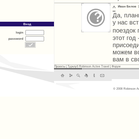
^
Иван Белов
[
Да, план
у нас вс
Вход
поездок 
login
этот год
password
присоеди
можем вс
вам в св
Проекты
|
Турклуб Robinson Active Travel
|
Форум
© 2008 Robinson Ac